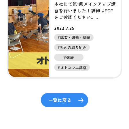
イクアップ講習
本社にて第1回メイクアップ講
習を行いました！詳細はPDF
をご確認ください。
make_up_vol1
2022.7.25
#講習・研修・訓練
#社内の取り組み
#健康
#オトコマエ講座
一覧に戻る